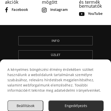
akciók
mögött
és termék
bemutatók
Facebook
Instagram
YouTube
INFO
ÜZLET
ÁLTALÁNOS SZERZÖDÉSI FELTÉTELEK
A kényelmes böngészési élmény érdekében sütiket
használunk a weboldalunk tartalmának személyre
szabásához, releváns hírdetések megjelenítéséhez,
valamint webforgalmunk elemzéséhez. További
információért tekintse meg adatvédelmi irányelveinket.
© 2026
Beállítások
Engedélyezés