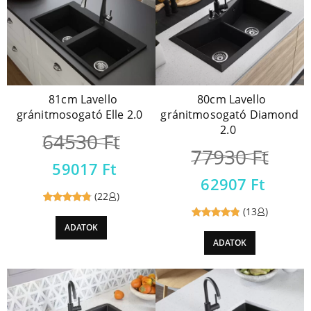
81cm Lavello
80cm Lavello
gránitmosogató Elle 2.0
gránitmosogató Diamond
2.0
64530
Ft
77930
Ft
59017
Ft
62907
Ft
(22
)
(13
)
Reviewed
ADATOK
Reviewed
4.89
out
ADATOK
4.9
out
of 5
of 5