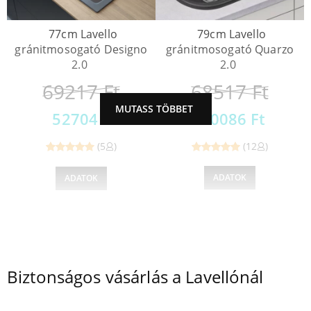
79cm Lavello
77cm Lavello
gránitmosogató Quarzo
gránitmosogató Designo
2.0
2.0
68517
Ft
69217
Ft
MUTASS TÖBBET
50086
Ft
52704
Ft
(12
)
(5
)
Reviewed
Reviewed
ADATOK
ADATOK
5
out of
5
out of
5
5
1
2
→
Biztonságos vásárlás a Lavellónál