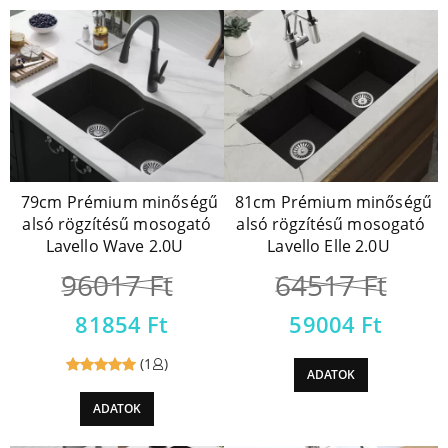
79cm Prémium minőségű
81cm Prémium minőségű
alsó rögzítésű mosogató
alsó rögzítésű mosogató
Lavello Wave 2.0U
Lavello Elle 2.0U
96017
Ft
64517
Ft
81854
Ft
59004
Ft
(1
)
ADATOK
Reviewed
ADATOK
5
out of
5