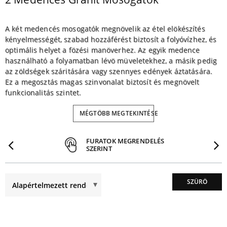
A két medencés mosogatók megnövelik az étel elökészítés
kényelmességét, szabad hozzáférést biztosít a folyóvízhez, és
optimális helyet a fözési manöverhez. Az egyik medence
használható a folyamatban lévö müveletekhez, a másik pedig
az zöldségek száritására vagy szennyes edények áztatására.
Ez a megosztás magas szinvonalat biztosít és megnövelt
funkcionalitás szintet.
További elönye a már bemutatott 2 medencés modelleknek, a
MÉGTÖBB MEGTEKINTÉSE
gránit használata gyártásuk során. Az anyag jöl ismert a
mehanikai sérüléseknek való különleges ellenálló
ELŐZŐ
ÁT
FURATOK MEGRENDELÉS
képességének. A kö nem nyeli el a nedvességet vagy a
SZERINT
szennyezödést, ami segit megöriznie az esztétikai külalakját
sok éven keresztül. Könnyen tisztítható és a szódabikarbóna
alkalmazása során, gyakorlatilag visszanyeri eredeti
SZÜRÖ
megjelenését. Magas höfokkal szemben is ellenáll.
Amennyire az esztétika fontos az Ön számára, ezek a
mosogatók a legalkalmasabbak egy hagyományos elegáns,
modern tervezésü, provenci varázs konyha részeként.