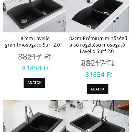
82cm Lavello
82cm Prémium minőségű
gránitmosogató Surf 2.0T
alsó rögzítésű mosogató
Lavello Surf 2.0
88217
Ft
88217
Ft
81854
Ft
81854
Ft
ADATOK
ADATOK