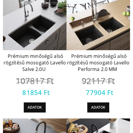
Prémium minőségű alsó
Prémium minőségű alsó
rögzítésű mosogató Lavello
rögzítésű mosogató Lavello
Salve 2.0U
Performa 2.0 MM
107817
Ft
92117
Ft
81854
Ft
77904
Ft
ADATOK
ADATOK