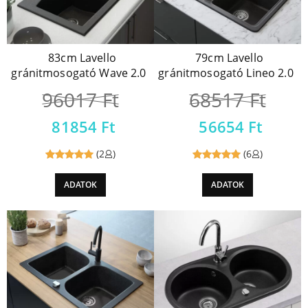
83cm Lavello
79cm Lavello
gránitmosogató Wave 2.0
gránitmosogató Lineo 2.0
96017
Ft
68517
Ft
81854
Ft
56654
Ft
(2
)
(6
)
Reviewed
Reviewed
ADATOK
ADATOK
5
out of
5
out of
5
5