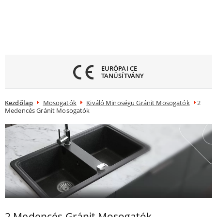
Menü
ezárása
EURÓPAI CE
TANÚSÍTVÁNY
Kezdőlap
Mosogatók
Kiváló Minöségü Gránit Mosogatók
2
Medencés Gránit Mosogatók
2 Medencés Gránit Mosogatók