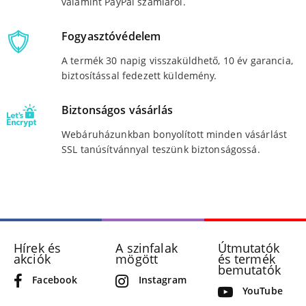
valamint PayPal számláról.
Fogyasztóvédelem
A termék 30 napig visszaküldhető, 10 év garancia,
biztosítással fedezett küldemény.
Biztonságos vásárlás
Webáruházunkban bonyolított minden vásárlást
SSL tanúsítvánnyal teszünk biztonságossá.
Hírek és
A szinfalak
Útmutatók
akciók
mögött
és termék
bemutatók
Facebook
Instagram
YouTube