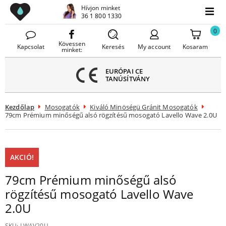
Lavello Mosogatók
Hívjon minket
Menü
36 1 800 1330
Menü
ezárása
0
Kövessen
Kapcsolat
Keresés
My account
Kosaram
minket:
EURÓPAI CE
TANÚSÍTVÁNY
Kezdőlap
Mosogatók
Kiváló Minöségü Gránit Mosogatók
79cm Prémium minőségű alsó rögzítésű mosogató Lavello Wave 2.0U
AKCIÓ!
79cm Prémium minőségű alsó
rögzítésű mosogató Lavello Wave
2.0U
SKU:
LWAV20U