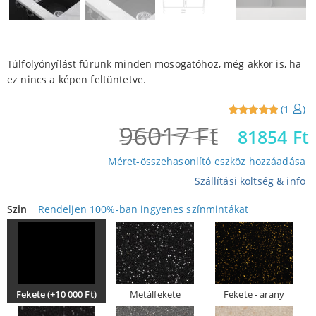
Túlfolyónyílást fúrunk minden mosogatóhoz, még akkor is, ha
ez nincs a képen feltüntetve.
(
1
)
96017
Ft
Reviewed
1
81854
Ft
5
out of
5 from
Méret-összehasonlító eszköz hozzáadása
customers
Szállítási költség & info
Szin
Rendeljen 100%-ban ingyenes színmintákat
Fekete (+10 000 Ft)
Metálfekete
Fekete - arany