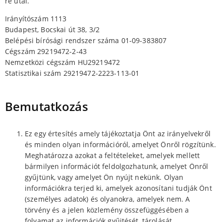
re utal.
Irányítószám 1113
Budapest, Bocskai út 38, 3/2
Belépési bírósági rendszer száma 01-09-383807
Cégszám 29219472-2-43
Nemzetközi cégszám HU29219472
Statisztikai szám 29219472-2223-113-01
Bemutatkozás
Ez egy értesítés amely tájékoztatja Önt az irányelvekről
és minden olyan információról, amelyet Önről rögzítünk.
Meghatározza azokat a feltételeket, amelyek mellett
bármilyen információt feldolgozhatunk, amelyet Önről
gyűjtünk, vagy amelyet Ön nyújt nekünk. Olyan
információkra terjed ki, amelyek azonosítani tudják Önt
(személyes adatok) és olyanokra, amelyek nem. A
törvény és a jelen közlemény összefüggésében a
folyamat az információk gyűjtését, tárolását,