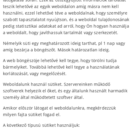
teszik lehetővé az egyik weboldalon amíg másra nem kell
használni, ezzel lehetővé téve a weboldalnak, hogy személyre
szabott tapasztalatot nyuùjtson, és a weboldal tulajdonosának
pedig statisztikai adatokat ad arról, hogy Ön hogyan használja
a weboldalt, hogy javíthassuk tartalmát vagy szerkezetét.
Némelyik süti egy meghatározott ideig tarthat, pl 1 nap vagy
amíg bezárja a böngészőt. Mások határozatlan ideig.
A web böngészöje lehetővé kell tegye, hogy törölni tudja
bármelyiket. Továbbá lehetővé kell tegye a használatának
korlátozását, vagy megelőzését.
Weboldalunk használ sütiket. Szervereinken működő
szoftverek helyezik el őket, és egy általunk használt harmadik
személy által működtetett szoftver által.
Amikor először látogat el weboldalunkra, megkérdezzük
milyen fajta sütiket fogad el.
A következő típusú sütiket használjuk: