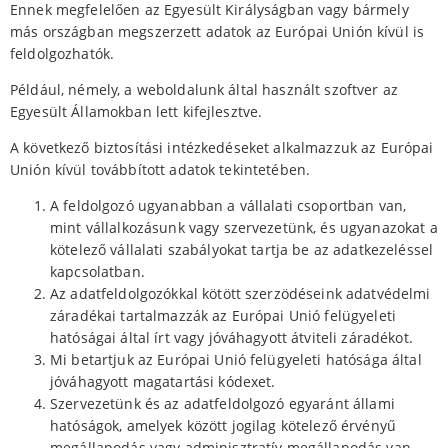
Ennek megfelelően az Egyesült Királyságban vagy bármely
más országban megszerzett adatok az Európai Unión kívül is
feldolgozhatók.
Például, némely, a weboldalunk által használt szoftver az
Egyesült Államokban lett kifejlesztve.
A következő biztosítási intézkedéseket alkalmazzuk az Európai
Unión kívül továbbított adatok tekintetében.
A feldolgozó ugyanabban a vállalati csoportban van,
mint vállalkozásunk vagy szervezetünk, és ugyanazokat a
kötelező vállalati szabályokat tartja be az adatkezeléssel
kapcsolatban.
Az adatfeldolgozókkal kötött szerzödéseink adatvédelmi
záradékai tartalmazzák az Európai Unió felügyeleti
hatóságai által írt vagy jóváhagyott átviteli záradékot.
Mi betartjuk az Európai Unió felügyeleti hatósága által
jóváhagyott magatartási kódexet.
Szervezetünk és az adatfeldolgozó egyaránt állami
hatóságok, amelyek között jogilag kötelező érvényű
megállapodás vagy adminisztratív megállapodás van