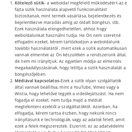
Kötelező sütik-
a weboldal megfelelő működéséért-az e
fajta sütik használata alapvető funkcionalitást
biztosítanak, mint termék vásárlása, bejelentkezés és
bejelentkezve maradás amíg az oldalt böngészi, stb.
Ezek használata elengedhetetlen, ahhoz hogy
weboldalunkat használni tudja. Ha Ön nem szeretné
elfogadni ezeket, kérem tartózkodjon a weboldalunk
további használatától , mert ezek a sütik automatikusan
vannak elmentve az Ön készülékén a rendszerünk által,
de nem mi irányítjuk. Az egyetlen módja az elmentés
megakadályozásának, hogy letiltja a sütik használatát a
böngészőjében.
Médiával kapcsolatos-
Ezek a sütik olyan szolgáltatók
által vannak beállítva, mint a YouTube, Vimeo vagy a
Wistia, hogy lehetővé tegyék a videólejátszást. Ha nem
fogadja el ezeket, nem tudja majd a médiát
megtekinteni ezektől a szolgáltatóktól. Azonban, ha
elfogadja, kérem tartsa észben, hogy nekünk nincs
irányításunk e technológiák, vagy az adatok felett, amit
ezek a felek megszereztek. Eszerint, ez az adatvédelmi