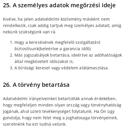
25. A személyes adatok megőrzési ideje
Kivéve, ha jelen adatvédelmi közlemény másként nem
rendelkezik, csak addig tartjuk meg személyes adatait, amíg
nekünk szükségünk van rá.
Hogy a keresésének megfelelő szolgáltatást
biztosítsunk(beleértve a garancia időt);
Más jogszabályok betartása, ideértve az adóhatóságok
által megkövetelt időszakot is;
A bírósági kereset vagy védelem alátámasztása.
26. A törvény betartása
Adatvédelmi irányelveinket betartották annak érdekében,
hogy megfeleljen minden olyan ország vagy törvényhatóság
jogának, ahol üzleti tevékenységet folytatunk. Ha Ön úgy
gondolja, hogy nem felel meg a joghatosaga törvényeinek,
szeretnénk ha ezt tudná velünk.