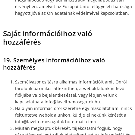
érvényben, amelyet az Európai Unió felügyeleti hatósága
hagyott jóvá az Ön adatainak védelmével kapcsolatban.
Saját információihoz való
hozzáférés
19. Személyes információihoz való
hozzáférés
Személyazonosításra alkalmas információit amit Önről
tárolunk bármikor áttekintheti, a weboldalunkon lévő
fiókjába való bejelentkezéssel, vagy lépjen velünk
kapcsolatba a info@lavello-mosogatok.hu.
Ha olyan információról szeretne egy másolatot ami nincs
feltüntetve weboldalunkon, küldje el nekünk kérését a
info@lavello-mosogatok.hu e-mail címre.
Miután megkaptuk kérését, tájékoztatni fogjuk, hogy
várhatóan mikor tudjuk biztosítani ezt az információt és,