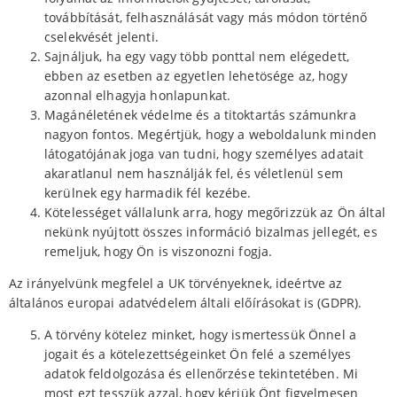
továbbítását, felhasználását vagy más módon történő
cselekvését jelenti.
Sajnáljuk, ha egy vagy több ponttal nem elégedett,
ebben az esetben az egyetlen lehetösége az, hogy
azonnal elhagyja honlapunkat.
Magánéletének védelme és a titoktartás számunkra
nagyon fontos. Megértjük, hogy a weboldalunk minden
látogatójának joga van tudni, hogy személyes adatait
akaratlanul nem használják fel, és véletlenül sem
kerülnek egy harmadik fél kezébe.
Kötelességet vállalunk arra, hogy megőrizzük az Ön által
nekünk nyújtott összes információ bizalmas jellegét, es
remeljuk, hogy Ön is viszonozni fogja.
Az irányelvünk megfelel a UK törvényeknek, ideértve az
általános europai adatvédelem általi előírásokat is (GDPR).
A törvény kötelez minket, hogy ismertessük Önnel a
jogait és a kötelezettségeinket Ön felé a személyes
adatok feldolgozása és ellenőrzése tekintetében. Mi
most ezt tesszük azzal, hogy kérjük Önt figyelmesen