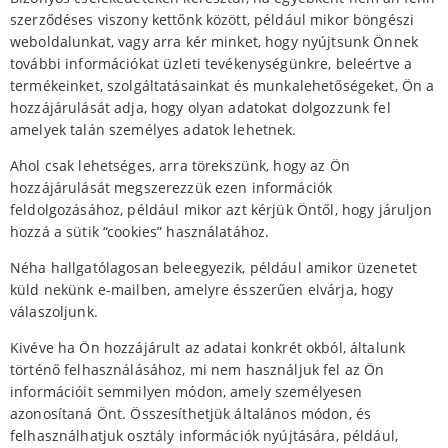
szerződéses viszony kettőnk között, például mikor böngészi
weboldalunkat, vagy arra kér minket, hogy nyújtsunk Önnek
további információkat üzleti tevékenységünkre, beleértve a
termékeinket, szolgáltatásainkat és munkalehetőségeket, Ön a
hozzájárulását adja, hogy olyan adatokat dolgozzunk fel
amelyek talán személyes adatok lehetnek.
Ahol csak lehetséges, arra törekszünk, hogy az Ön
hozzájárulását megszerezzük ezen információk
feldolgozásához, például mikor azt kérjük Öntől, hogy járuljon
hozzá a sütik “cookies” használatához.
Néha hallgatólagosan beleegyezik, például amikor üzenetet
küld nekünk e-mailben, amelyre ésszerűen elvárja, hogy
válaszoljunk.
Kivéve ha Ön hozzájárult az adatai konkrét okból, általunk
történő felhasználásához, mi nem használjuk fel az Ön
információit semmilyen módon, amely személyesen
azonosítaná Önt. Összesíthetjük általános módon, és
felhasználhatjuk osztály információk nyújtására, például,