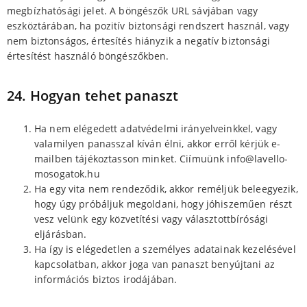
megbízhatósági jelet. A böngészők URL sávjában vagy
eszköztárában, ha pozitív biztonsági rendszert használ, vagy
nem biztonságos, értesítés hiányzik a negatív biztonsági
értesítést használó böngészőkben.
24. Hogyan tehet panaszt
Ha nem elégedett adatvédelmi irányelveinkkel, vagy
valamilyen panasszal kíván élni, akkor erről kérjük e-
mailben tájékoztasson minket. Ciímuünk info@lavello-
mosogatok.hu
Ha egy vita nem rendeződik, akkor reméljük beleegyezik,
hogy úgy próbáljuk megoldani, hogy jóhiszeműen részt
vesz velünk egy közvetítési vagy választottbírósági
eljárásban.
Ha így is elégedetlen a személyes adatainak kezelésével
kapcsolatban, akkor joga van panaszt benyújtani az
információs biztos irodájában.