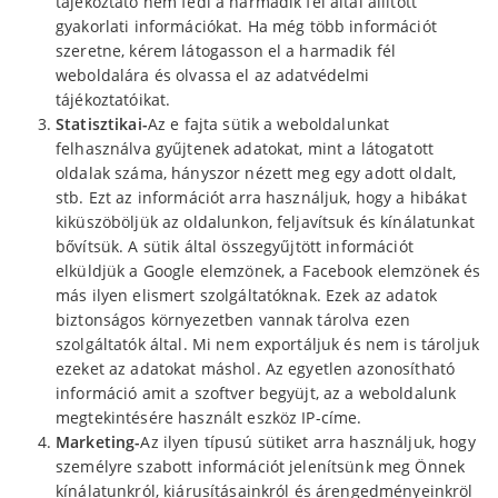
tájékoztató nem fedi a harmadik fél által állított
gyakorlati információkat. Ha még több információt
szeretne, kérem látogasson el a harmadik fél
weboldalára és olvassa el az adatvédelmi
tájékoztatóikat.
Statisztikai-
Az e fajta sütik a weboldalunkat
felhasználva gyűjtenek adatokat, mint a látogatott
oldalak száma, hányszor nézett meg egy adott oldalt,
stb. Ezt az információt arra használjuk, hogy a hibákat
kiküszöböljük az oldalunkon, feljavítsuk és kínálatunkat
bővítsük. A sütik által összegyűjtött információt
elküldjük a Google elemzönek, a Facebook elemzönek és
más ilyen elismert szolgáltatóknak. Ezek az adatok
biztonságos környezetben vannak tárolva ezen
szolgáltatók által. Mi nem exportáljuk és nem is tároljuk
ezeket az adatokat máshol. Az egyetlen azonosítható
információ amit a szoftver begyüjt, az a weboldalunk
megtekintésére használt eszköz IP-címe.
Marketing-
Az ilyen típusú sütiket arra használjuk, hogy
személyre szabott információt jelenítsünk meg Önnek
kínálatunkról, kiárusításainkról és árengedményeinkröl