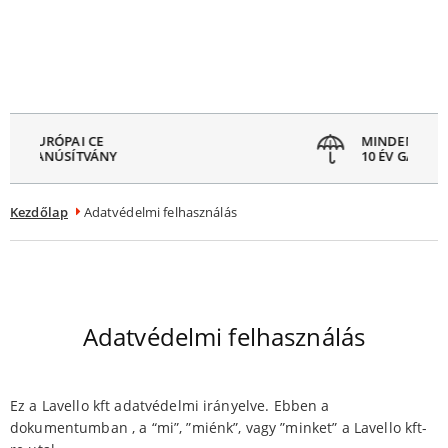
Menü
ezárása
MINDEN MOSOGATÓRA
10 ÉV GARANCIA
Kezdőlap
Adatvédelmi felhasználás
Adatvédelmi felhasználás
Ez a Lavello kft adatvédelmi irányelve. Ebben a
dokumentumban , a “mi”, ”miénk”, vagy ”minket” a Lavello kft-