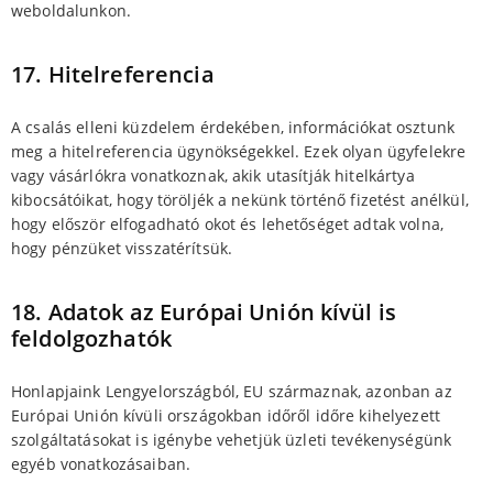
weboldalunkon.
17. Hitelreferencia
A csalás elleni küzdelem érdekében, információkat osztunk
meg a hitelreferencia ügynökségekkel. Ezek olyan ügyfelekre
vagy vásárlókra vonatkoznak, akik utasítják hitelkártya
kibocsátóikat, hogy töröljék a nekünk történő fizetést anélkül,
hogy először elfogadható okot és lehetőséget adtak volna,
hogy pénzüket visszatérítsük.
18. Adatok az Európai Unión kívül is
feldolgozhatók
Honlapjaink Lengyelországból, EU származnak, azonban az
Európai Unión kívüli országokban időről időre kihelyezett
szolgáltatásokat is igénybe vehetjük üzleti tevékenységünk
egyéb vonatkozásaiban.