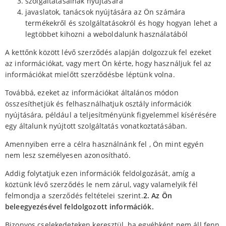
szolgáltatásainak nyújtására
javaslatok, tanácsok nyújtására az Ön számára
termékekről és szolgáltatásokról és hogy hogyan lehet a
legtöbbet kihozni a weboldalunk használatából
A kettőnk között lévő szerződés alapján dolgozzuk fel ezeket
az információkat, vagy mert Ön kérte, hogy használjuk fel az
információkat mielőtt szerződésbe léptünk volna.
Továbbá, ezeket az információkat általános módon
összesíthetjük és felhasználhatjuk osztály információk
nyújtására, például a teljesítményünk figyelemmel kísérésére
egy általunk nyújtott szolgáltatás vonatkoztatásában.
Amennyiben erre a célra használnánk fel , Ön mint egyén
nem lesz személyesen azonosítható.
Addig folytatjuk ezen információk feldolgozását, amíg a
köztünk lévő szerződés le nem zárul, vagy valamelyik fél
felmondja a szerződés feltételei szerint.
2. Az Ön
beleegyezésével feldolgozott információk.
Bizonyos cselekedeteken keresztül, ha egyébként nem áll fenn