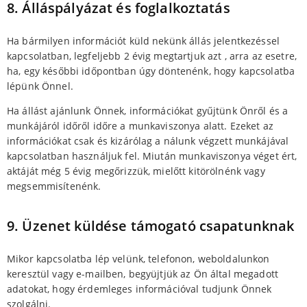
8. Álláspályázat és foglalkoztatás
Ha bármilyen információt küld nekünk állás jelentkezéssel
kapcsolatban, legfeljebb 2 évig megtartjuk azt , arra az esetre,
ha, egy későbbi időpontban úgy döntenénk, hogy kapcsolatba
lépünk Önnel.
Ha állást ajánlunk Önnek, információkat gyűjtünk Önről és a
munkájáról időről időre a munkaviszonya alatt. Ezeket az
információkat csak és kizárólag a nálunk végzett munkájával
kapcsolatban használjuk fel. Miután munkaviszonya véget ért,
aktáját még 5 évig megőrizzük, mielőtt kitörölnénk vagy
megsemmisítenénk.
9. Üzenet küldése támogató csapatunknak
Mikor kapcsolatba lép velünk, telefonon, weboldalunkon
keresztül vagy e-mailben, begyüjtjük az Ön által megadott
adatokat, hogy érdemleges információval tudjunk Önnek
szolgálni.