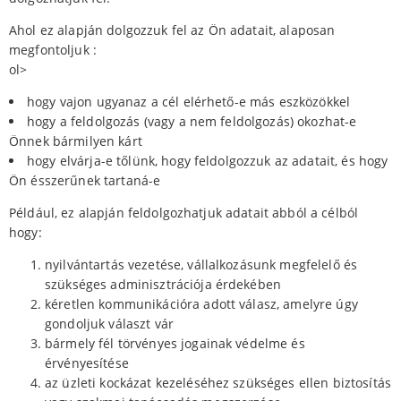
Ahol ez alapján dolgozzuk fel az Ön adatait, alaposan
megfontoljuk :
ol>
hogy vajon ugyanaz a cél elérhető-e más eszközökkel
hogy a feldolgozás (vagy a nem feldolgozás) okozhat-e
Önnek bármilyen kárt
hogy elvárja-e tőlünk, hogy feldolgozzuk az adatait, és hogy
Ön ésszerűnek tartaná-e
Például, ez alapján feldolgozhatjuk adatait abból a célból
hogy:
nyilvántartás vezetése, vállalkozásunk megfelelő és
szükséges adminisztrációja érdekében
kéretlen kommunikációra adott válasz, amelyre úgy
gondoljuk választ vár
bármely fél törvényes jogainak védelme és
érvényesítése
az üzleti kockázat kezeléséhez szükséges ellen biztosítás