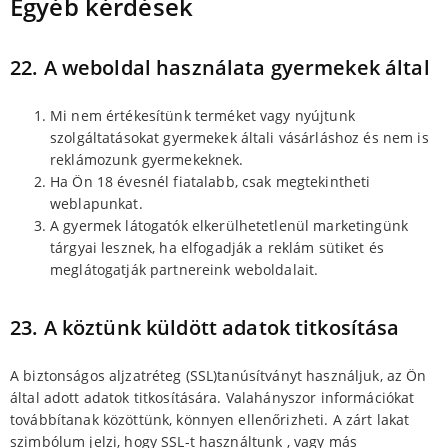
Egyéb kérdések
22. A weboldal használata gyermekek által
Mi nem értékesítünk terméket vagy nyújtunk
szolgáltatásokat gyermekek általi vásárláshoz és nem is
reklámozunk gyermekeknek.
Ha Ön 18 évesnél fiatalabb, csak megtekintheti
weblapunkat.
A gyermek látogatók elkerülhetetlenül marketingünk
tárgyai lesznek, ha elfogadják a reklám sütiket és
meglátogatják partnereink weboldalait.
23. A köztünk küldött adatok titkosítása
A biztonságos aljzatréteg (SSL)tanúsítványt használjuk, az Ön
által adott adatok titkosítására. Valahányszor információkat
továbbítanak közöttünk, könnyen ellenőrizheti. A zárt lakat
szimbólum jelzi, hogy SSL-t használtunk , vagy más