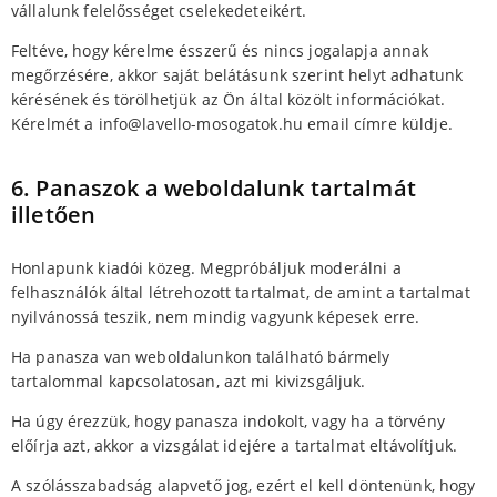
vállalunk felelősséget cselekedeteikért.
Feltéve, hogy kérelme ésszerű és nincs jogalapja annak
megőrzésére, akkor saját belátásunk szerint helyt adhatunk
kérésének és törölhetjük az Ön által közölt információkat.
Kérelmét a info@lavello-mosogatok.hu email címre küldje.
6. Panaszok a weboldalunk tartalmát
illetően
Honlapunk kiadói közeg. Megpróbáljuk moderálni a
felhasználók által létrehozott tartalmat, de amint a tartalmat
nyilvánossá teszik, nem mindig vagyunk képesek erre.
Ha panasza van weboldalunkon található bármely
tartalommal kapcsolatosan, azt mi kivizsgáljuk.
Ha úgy érezzük, hogy panasza indokolt, vagy ha a törvény
előírja azt, akkor a vizsgálat idejére a tartalmat eltávolítjuk.
A szólásszabadság alapvető jog, ezért el kell döntenünk, hogy