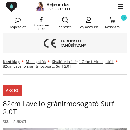
Lavello Mosogatók
Hívjon minket
Menü
36 1 800 1330
Menü
ezárása
0
Kövessen
Kapcsolat
Keresés
My account
Kosaram
minket:
EURÓPAI CE
TANÚSÍTVÁNY
Kezdőlap
Mosogatók
Kiváló Minöségü Gránit Mosogatók
82cm Lavello gránitmosogató Surf 2.0T
AKCIÓ!
82cm Lavello gránitmosogató Surf
2.0T
SKU:
LSUR20T