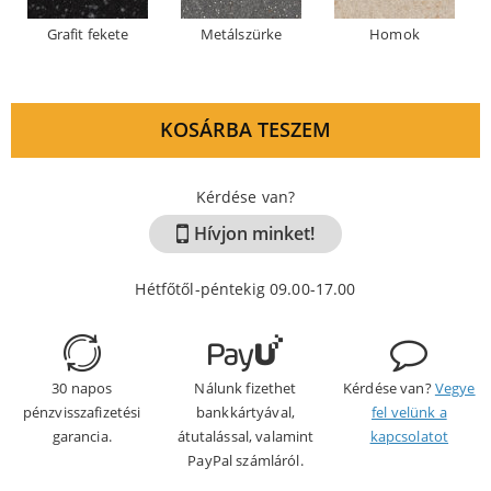
Grafit fekete
Metálszürke
Homok
KOSÁRBA TESZEM
Kérdése van?
Hívjon minket!
Hétfőtől-péntekig 09.00-17.00
30 napos
Nálunk fizethet
Kérdése van?
Vegye
pénzvisszafizetési
bankkártyával,
fel velünk a
garancia.
átutalással, valamint
kapcsolatot
PayPal számláról.