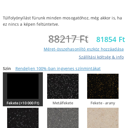
Túlfolyónyílást fúrunk minden mosogatóhoz, még akkor is, ha
ez nincs a képen feltüntetve.
88217
Ft
81854
Ft
Méret-összehasonlító eszköz hozzáadása
Szállítási költség & info
Szin
Rendeljen 100%-ban ingyenes színmintákat
Fekete (+10 000 Ft)
Metálfekete
Fekete - arany