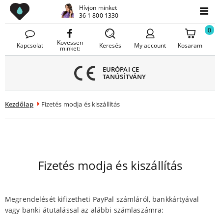
Lavello Mosogatók
Hívjon minket
Menü
36 1 800 1330
Menü
ezárása
0
Kövessen
Kapcsolat
Keresés
My account
Kosaram
minket:
EURÓPAI CE
TANÚSÍTVÁNY
Kezdőlap
Fizetés modja és kiszállítás
Fizetés modja és kiszállítás
Megrendelését kifizetheti PayPal számláról, bankkártyával
vagy banki átutalással az alábbi számlaszámra: