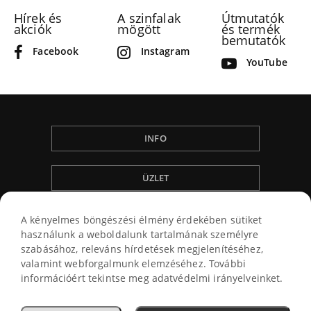
Hírek és
A szinfalak
Útmutatók
akciók
mögött
és termék
bemutatók
Facebook
Instagram
YouTube
INFO
ÜZLET
ÁLTALÁNOS SZERZÖDÉSI FELTÉTELEK
A kényelmes böngészési élmény érdekében sütiket
használunk a weboldalunk tartalmának személyre
szabásához, releváns hírdetések megjelenítéséhez,
valamint webforgalmunk elemzéséhez. További
információért tekintse meg adatvédelmi irányelveinket.
© 2026