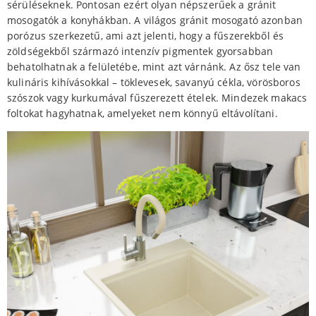
sérüléseknek. Pontosan ezért olyan népszerűek a gránit
mosogatók a konyhákban. A világos gránit mosogató azonban
porózus szerkezetű, ami azt jelenti, hogy a fűszerekből és
zöldségekből származó intenzív pigmentek gyorsabban
behatolhatnak a felületébe, mint azt várnánk. Az ősz tele van
kulináris kihívásokkal – töklevesek, savanyú cékla, vörösboros
szószok vagy kurkumával fűszerezett ételek. Mindezek makacs
foltokat hagyhatnak, amelyeket nem könnyű eltávolítani.