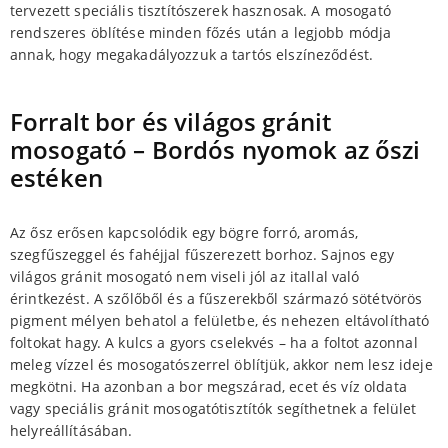
tervezett speciális tisztítószerek hasznosak. A mosogató
rendszeres öblítése minden főzés után a legjobb módja
annak, hogy megakadályozzuk a tartós elszíneződést.
Forralt bor és világos gránit
mosogató – Bordós nyomok az őszi
estéken
Az ősz erősen kapcsolódik egy bögre forró, aromás,
szegfűszeggel és fahéjjal fűszerezett borhoz. Sajnos egy
világos gránit mosogató nem viseli jól az itallal való
érintkezést. A szőlőből és a fűszerekből származó sötétvörös
pigment mélyen behatol a felületbe, és nehezen eltávolítható
foltokat hagy. A kulcs a gyors cselekvés – ha a foltot azonnal
meleg vízzel és mosogatószerrel öblítjük, akkor nem lesz ideje
megkötni. Ha azonban a bor megszárad, ecet és víz oldata
vagy speciális gránit mosogatótisztítók segíthetnek a felület
helyreállításában.