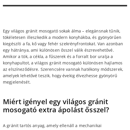
Egy világos gránit mosogató sokak álma – elegánsnak tűnik,
tökéletesen illeszkedik a modern konyhákba, és gyönyörűen
kiegészíti a fa, kő vagy fehér szekrényfrontokat. Van azonban
egy hátránya, ami különösen ősszel válik észrevehetővé.
Amikor a tök, a cékla, a fűszerek és a forralt bor uralja a
konyhapultot, a világos gránit mosogató különösen hajlamos
az elszíneződésre. Szerencsére vannak hatékony módszerek,
amelyek lehetővé teszik, hogy évekig élvezhesse gyönyörű
megjelenését.
Miért igényel egy világos gránit
mosogató extra ápolást ősszel?
A gránit tartós anyag, amely ellenáll a mechanikai