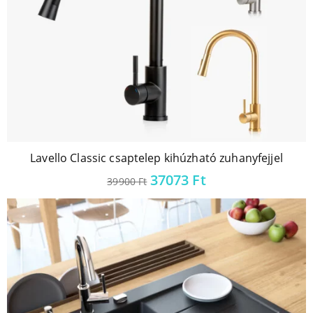
Lavello Classic csaptelep kihúzható zuhanyfejjel
37073
Ft
39900
Ft