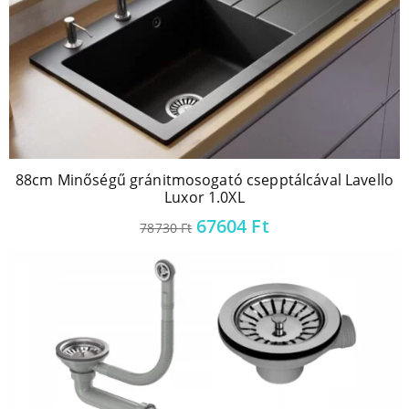
88cm Minőségű gránitmosogató csepptálcával Lavello
Luxor 1.0XL
67604
Ft
78730
Ft