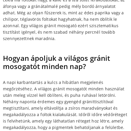
áfonya vagy a gránátalmalé pedig mély bordó árnyalatot
adhat. Még az olyan fűszerek is, mint az édes paprika vagy a
chilipor, téglavörös foltokat hagyhatnak, ha nem öblítik le
azonnal. Egy világos gránit mosogató ezért szisztematikus
tisztítást igényel, és nem szabad néhány percnél tovább
szennyezettnek maradnia.
Hogyan ápoljuk a világos gránit
mosogatót minden nap?
A napi karbantartás a kulcs a hibátlan megjelenés
megőrzéséhez. A világos gránit mosogatót minden használat
után meleg vízzel kell öblíteni, és puha ruhával letörölni.
Néhány naponta érdemes egy gyengéd gránittisztítóval
megtisztítani, amely eltávolítja a zsíros maradványokat és
megakadályozza a foltok kialakulását. Időről időre védőréteget
is felvihetünk, amely egy láthatatlan réteget hoz létre, amely
megakadályozza, hogy a pigmentek behatoljanak a felületbe.