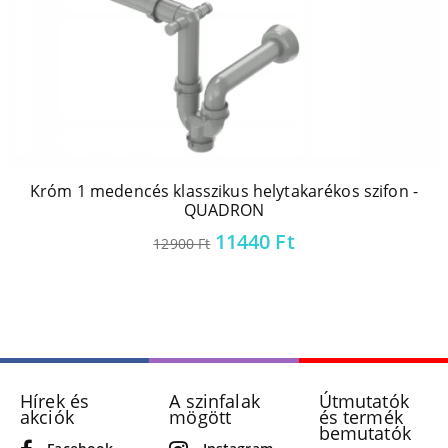
Króm 1 medencés klasszikus helytakarékos szifon -
QUADRON
Original
Current
11440
Ft
12900
Ft
price
price
was:
is:
12900 Ft.
11440 Ft.
Hírek és
A szinfalak
Útmutatók
akciók
mögött
és termék
bemutatók
Facebook
Instagram