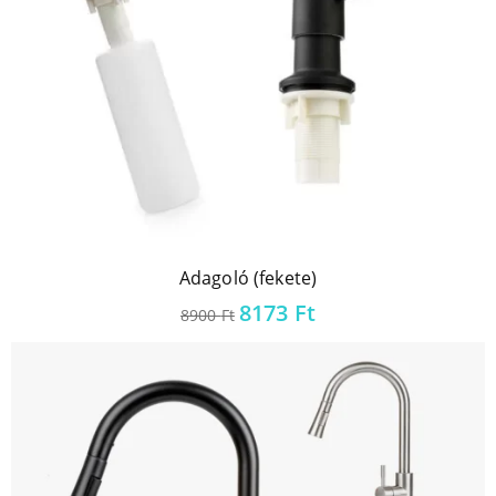
Adagoló (fekete)
Original
Current
8173
Ft
8900
Ft
price
price
was:
is:
8900 Ft.
8173 Ft.