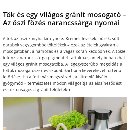
Tök és egy világos gránit mosogató –
Az őszi főzés narancssárga nyomai
A tök az őszi konyha királynője. Krémes levesek, pürék, sült
darabok vagy gombóc töltelékek – ezek az ételek gyakran a
mosogatóban, a hámozás és a vágás során kezdődnek. A töklé
intenzív narancssárga pigmentet tartalmaz, amely behatolhat
egy világos gránit mosogatóba. A legegyszerűbb megoldás a
foltok mosogatószer és szódabikarbóna keverékével történő
letörlése. Ha a folt már megszáradt, a citromlé kiváló
gyógymód – természetes módon világosítja az elszíneződést,
és biztonságos a gránit felületekre.