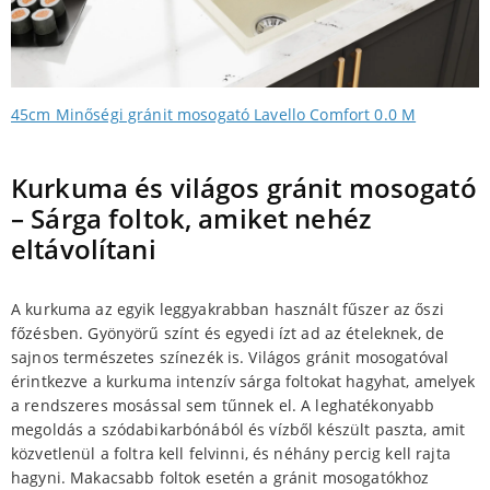
45cm Minőségi gránit mosogató Lavello Comfort 0.0 M
Kurkuma és világos gránit mosogató
– Sárga foltok, amiket nehéz
eltávolítani
A kurkuma az egyik leggyakrabban használt fűszer az őszi
főzésben. Gyönyörű színt és egyedi ízt ad az ételeknek, de
sajnos természetes színezék is. Világos gránit mosogatóval
érintkezve a kurkuma intenzív sárga foltokat hagyhat, amelyek
a rendszeres mosással sem tűnnek el. A leghatékonyabb
megoldás a szódabikarbónából és vízből készült paszta, amit
közvetlenül a foltra kell felvinni, és néhány percig kell rajta
hagyni. Makacsabb foltok esetén a gránit mosogatókhoz