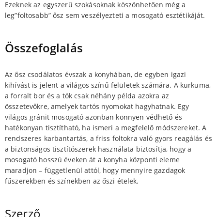
Ezeknek az egyszerű szokásoknak köszönhetően még a
leg”foltosabb” ősz sem veszélyezteti a mosogató esztétikáját.
Összefoglalás
Az ősz csodálatos évszak a konyhában, de egyben igazi
kihívást is jelent a világos színű felületek számára. A kurkuma,
a forralt bor és a tök csak néhány példa azokra az
összetevőkre, amelyek tartós nyomokat hagyhatnak. Egy
világos gránit mosogató azonban könnyen védhető és
hatékonyan tisztítható, ha ismeri a megfelelő módszereket. A
rendszeres karbantartás, a friss foltokra való gyors reagálás és
a biztonságos tisztítószerek használata biztosítja, hogy a
mosogató hosszú éveken át a konyha központi eleme
maradjon – függetlenül attól, hogy mennyire gazdagok
fűszerekben és színekben az őszi ételek.
Szerző