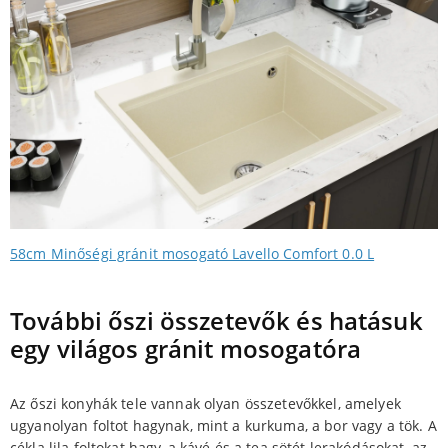
58cm Minőségi gránit mosogató Lavello Comfort 0.0 L
További őszi összetevők és hatásuk
egy világos gránit mosogatóra
Az őszi konyhák tele vannak olyan összetevőkkel, amelyek
ugyanolyan foltot hagynak, mint a kurkuma, a bor vagy a tök. A
cékla lila foltokat hagy, a kávé és a tea sötét lerakódásokat, az