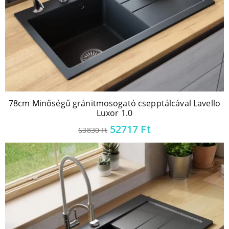
78cm Minőségű gránitmosogató csepptálcával Lavello
Luxor 1.0
52717
Ft
63830
Ft