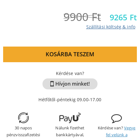
9900
Ft
Origina
9265
Ft
price
Szállítási költség & info
was:
i
9900 Ft
KOSÁRBA TESZEM
Kérdése van?
Hívjon minket!
Hétfőtől-péntekig 09.00-17.00
30 napos
Nálunk fizethet
Kérdése van?
Vegye
pénzvisszafizetési
bankkártyával,
fel velünk a