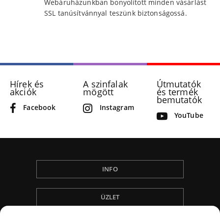
Webáruházunkban bonyolított minden vásárlást
SSL tanúsítvánnyal teszünk biztonságossá.
Hírek és
A szinfalak
Útmutatók
akciók
mögött
és termék
bemutatók
Facebook
Instagram
YouTube
INFO
ÜZLET