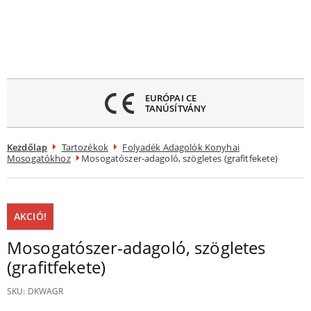
Menü
ezárása
EURÓPAI CE
TANÚSÍTVÁNY
Kezdőlap
Tartozékok
Folyadék Adagolók Konyhai
Mosogatókhoz
Mosogatószer-adagoló, szögletes (grafitfekete)
AKCIÓ!
Mosogatószer-adagoló, szögletes
(grafitfekete)
SKU:
DKWAGR