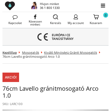
Lavello Mosogatók
Hívjon minket
Menü
36 1 800 1330
Menü
ezárása
0
Kövessen
Kapcsolat
Keresés
My account
Kosaram
minket:
EURÓPAI CE
TANÚSÍTVÁNY
Kezdőlap
Mosogatók
Kiváló Minöségü Gránit Mosogatók
76cm Lavello gránitmosogató Arco 1.0
AKCIÓ!
76cm Lavello gránitmosogató Arco
1.0
SKU:
LARC100