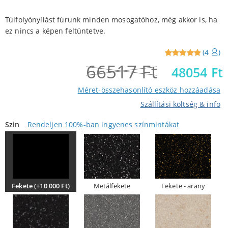
Túlfolyónyílást fúrunk minden mosogatóhoz, még akkor is, ha
ez nincs a képen feltüntetve.
(
4
)
66517
Ft
Reviewed
4
48054
Ft
5
out of
5 from
Méret-összehasonlító eszköz hozzáadása
customers
Szállítási költség & info
Szin
Rendeljen 100%-ban ingyenes színmintákat
Fekete (+10 000 Ft)
Metálfekete
Fekete - arany