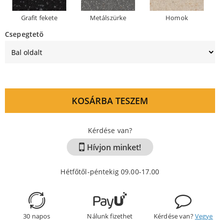
Grafit fekete
Metálszürke
Homok
Csepegtetö
KOSÁRBA TESZEM
Kérdése van?
Hívjon minket!
Hétfőtől-péntekig 09.00-17.00
30 napos
Nálunk fizethet
Kérdése van?
Vegye