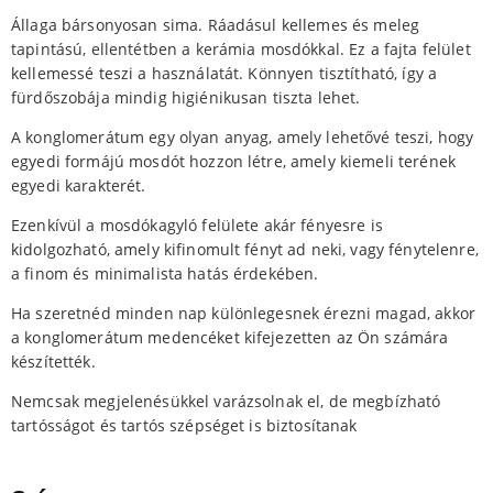
Állaga bársonyosan sima. Ráadásul kellemes és meleg
tapintású, ellentétben a kerámia mosdókkal. Ez a fajta felület
kellemessé teszi a használatát. Könnyen tisztítható, így a
fürdőszobája mindig higiénikusan tiszta lehet.
A konglomerátum egy olyan anyag, amely lehetővé teszi, hogy
egyedi formájú mosdót hozzon létre, amely kiemeli terének
egyedi karakterét.
Ezenkívül a mosdókagyló felülete akár fényesre is
kidolgozható, amely kifinomult fényt ad neki, vagy fénytelenre,
a finom és minimalista hatás érdekében.
Ha szeretnéd minden nap különlegesnek érezni magad, akkor
a konglomerátum medencéket kifejezetten az Ön számára
készítették.
Nemcsak megjelenésükkel varázsolnak el, de megbízható
tartósságot és tartós szépséget is biztosítanak