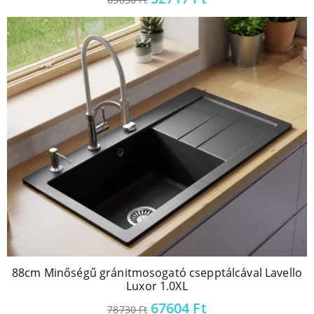
88cm Minőségű gránitmosogató csepptálcával Lavello
Luxor 1.0XL
67604
Ft
78730
Ft