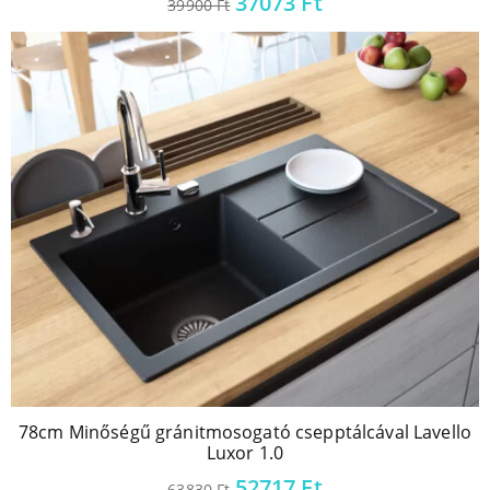
37073
Ft
39900
Ft
78cm Minőségű gránitmosogató csepptálcával Lavello
Luxor 1.0
52717
Ft
63830
Ft