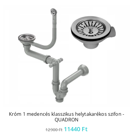
Króm 1 medencés klasszikus helytakarékos szifon -
QUADRON
Original
Current
11440
Ft
12900
Ft