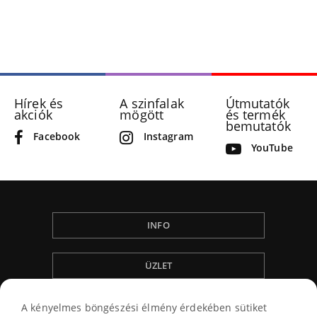
price
price
was:
is:
12900 Ft.
11440 Ft.
Hírek és
A szinfalak
Útmutatók
akciók
mögött
és termék
bemutatók
Facebook
Instagram
YouTube
INFO
ÜZLET
ÁLTALÁNOS SZERZÖDÉSI FELTÉTELEK
A kényelmes böngészési élmény érdekében sütiket