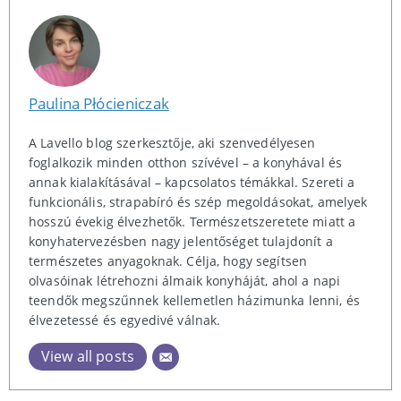
Paulina Płócieniczak
A Lavello blog szerkesztője, aki szenvedélyesen
foglalkozik minden otthon szívével – a konyhával és
annak kialakításával – kapcsolatos témákkal. Szereti a
funkcionális, strapabíró és szép megoldásokat, amelyek
hosszú évekig élvezhetők. Természetszeretete miatt a
konyhatervezésben nagy jelentőséget tulajdonít a
természetes anyagoknak. Célja, hogy segítsen
olvasóinak létrehozni álmaik konyháját, ahol a napi
teendők megszűnnek kellemetlen házimunka lenni, és
élvezetessé és egyedivé válnak.
View all posts