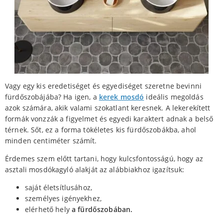
Vagy egy kis eredetiséget és egyediséget szeretne bevinni
fürdőszobájába? Ha igen, a
kerek mosdó
ideális megoldás
azok számára, akik valami szokatlant keresnek. A lekerekített
formák vonzzák a figyelmet és egyedi karaktert adnak a belső
térnek. Sőt, ez a forma tökéletes kis fürdőszobákba, ahol
minden centiméter számít.
Érdemes szem előtt tartani, hogy kulcsfontosságú, hogy az
asztali mosdókagyló alakját az alábbiakhoz igazítsuk:
saját életsítlusához,
személyes igényekhez,
elérhető hely
a fürdőszobában.