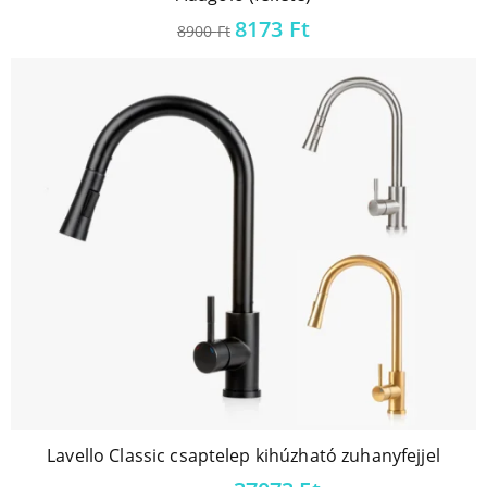
Original
Current
8173
Ft
8900
Ft
price
price
was:
is:
8900 Ft.
8173 Ft.
Lavello Classic csaptelep kihúzható zuhanyfejjel