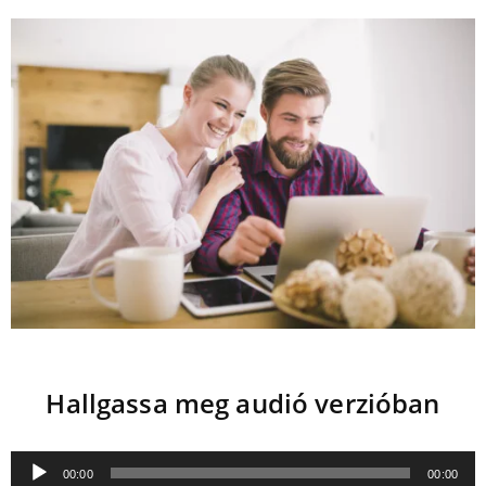
Hallgassa meg audió verzióban
Audió
00:00
00:00
lejátszó