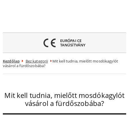
Menü
ezárása
EURÓPAI CE
MINDEN MO
TANÚSÍTVÁNY
10 ÉV GARAN
Kezdőlap
Bez kategorii
Mit kell tudnia, mielőtt mosdókagylót
vásárol a fürdőszobába?
Mit kell tudnia, mielőtt mosdókagylót
vásárol a fürdőszobába?