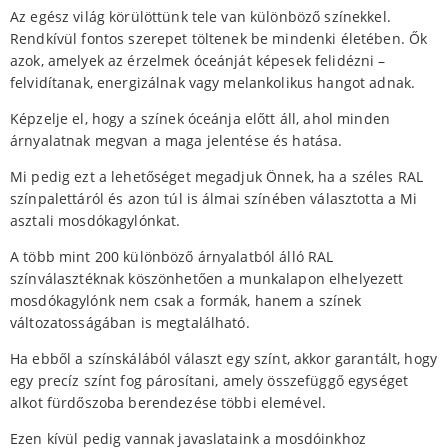
Az egész világ körülöttünk tele van különböző színekkel.
Rendkívül fontos szerepet töltenek be mindenki életében. Ők
azok, amelyek az érzelmek óceánját képesek felidézni –
felvidítanak, energizálnak vagy melankolikus hangot adnak.
Képzelje el, hogy a színek óceánja előtt áll, ahol minden
árnyalatnak megvan a maga jelentése és hatása.
Mi pedig ezt a lehetőséget megadjuk Önnek, ha a széles RAL
színpalettáról és azon túl is álmai színében választotta a Mi
asztali mosdókagylónkat.
A több mint 200 különböző árnyalatból álló RAL
színválasztéknak köszönhetően a munkalapon elhelyezett
mosdókagylónk nem csak a formák, hanem a színek
változatosságában is megtalálható.
Ha ebből a színskálából választ egy színt, akkor garantált, hogy
egy precíz színt fog párosítani, amely összefüggő egységet
alkot fürdőszoba berendezése többi elemével.
Ezen kívül pedig vannak javaslataink a mosdóinkhoz