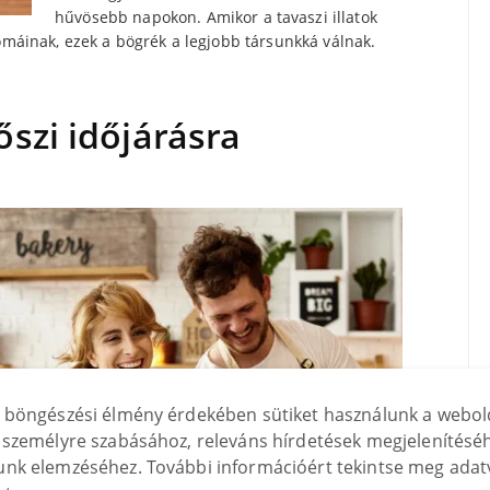
hűvösebb napokon. Amikor a tavaszi illatok
romáinak, ezek a bögrék a legjobb társunkká válnak.
őszi időjárásra
 böngészési élmény érdekében sütiket használunk a webol
személyre szabásához, releváns hírdetések megjelenítéséh
nk elemzéséhez. További információért tekintse meg adat