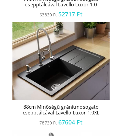
csepptálcával Lavello Luxor 1.0
52717
Ft
63830
Ft
88cm Minőségű gránitmosogató
csepptálcával Lavello Luxor 1.0XL
67604
Ft
78730
Ft