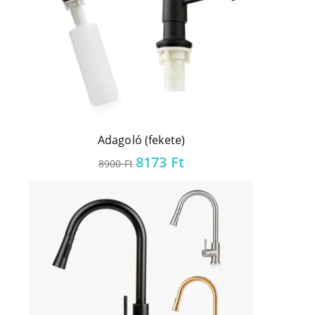
Adagoló (fekete)
Original
Current
8173
Ft
8900
Ft
price
price
was:
is:
8900 Ft.
8173 Ft.