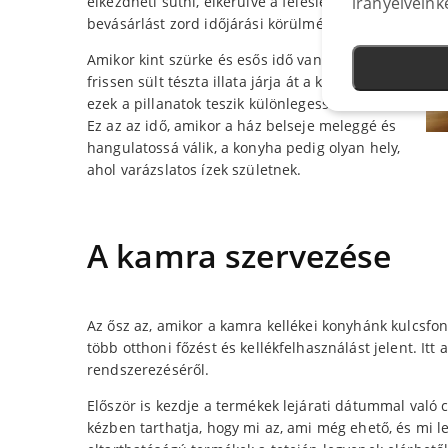
elkezdheti sütni, elkerülve a felesleges
irányelveink
bevásárlást zord időjárási körülmények között.
Amikor kint szürke és esős idő van, és a
frissen sült tészta illata járja át a konyhát,
ezek a pillanatok teszik különlegessé az őszt.
Ez az az idő, amikor a ház belseje meleggé és
hangulatossá válik, a konyha pedig olyan hely,
ahol varázslatos ízek születnek.
A kamra szervezése
Az ősz az, amikor a kamra kellékei konyhánk kulcsfo
több otthoni főzést és kellékfelhasználást jelent. It
rendszerezéséről.
Először is kezdje a termékek lejárati dátummal való
kézben tarthatja, hogy mi az, ami még ehető, és mi l