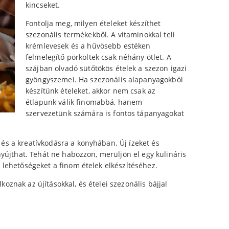
kincseket.
Fontolja meg, milyen ételeket készíthet
szezonális termékekből. A vitaminokkal teli
krémlevesek és a hűvösebb estéken
felmelegítő pörköltek csak néhány ötlet. A
szájban olvadó sütőtökös ételek a szezon igazi
gyöngyszemei. Ha szezonális alapanyagokból
készítünk ételeket, akkor nem csak az
étlapunk válik finomabbá, hanem
szervezetünk számára is fontos tápanyagokat
 és a kreatívkodásra a konyhában. Új ízeket és
 nyújthat. Tehát ne habozzon, merüljön el egy kulináris
j lehetőségeket a finom ételek elkészítéséhez.
oznak az újításokkal, és ételei szezonális bájjal