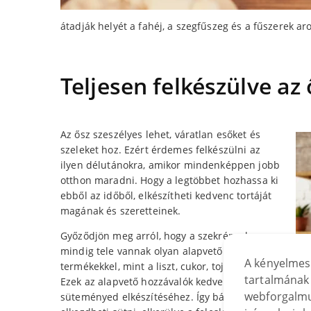
átadják helyét a fahéj, a szegfűszeg és a fűszerek a
Teljesen felkészülve az 
Az ősz szeszélyes lehet, váratlan esőket és
szeleket hoz. Ezért érdemes felkészülni az
ilyen délutánokra, amikor mindenképpen jobb
otthon maradni. Hogy a legtöbbet hozhassa ki
ebből az időből, elkészítheti kedvenc tortáját
magának és szeretteinek.
Győződjön meg arról, hogy a szekrények
mindig tele vannak olyan alapvető
A kényelmes
termékekkel, mint a liszt, cukor, tojás és vaj.
tartalmának 
Ezek az alapvető hozzávalók kedvenc
webforgalmu
süteményed elkészítéséhez. Így bármikor