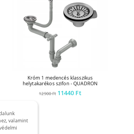
Króm 1 medencés klasszikus
helytakarékos szifon - QUADRON
Original
Current
11440
Ft
12900
Ft
price
price
was:
is:
12900 Ft.
11440 Ft.
dalunk
ez, valamint
védelmi