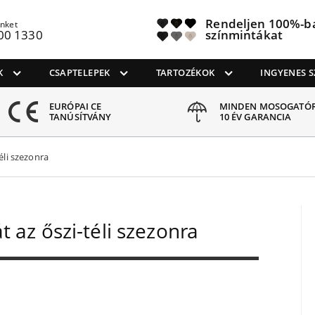
Rendeljen 100%-b
inket
00 1330
színmintákat
K
CSAPTELEPEK
TARTOZÉKOK
INGYENES S
EURÓPAI CE
MINDEN MOSOGATÓ
TANÚSÍTVÁNY
10 ÉV GARANCIA
éli szezonra
t az őszi-téli szezonra