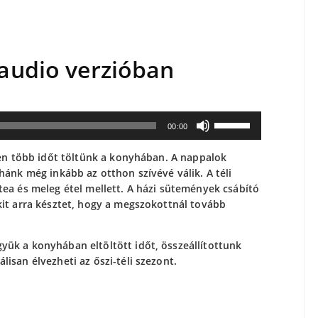
audio verzióban
A
00:00
hangerő
növeléséhez,
ben több időt töltünk a konyhában. A nappalok
illetőleg
hánk még inkább az otthon szívévé válik. A téli
csökkentéséhez
ea és meleg étel mellett. A házi sütemények csábító
a
kit arra késztet, hogy a megszokottnál tovább
Fel/Le
billentyűket
kell
ük a konyhában eltöltött időt, összeállítottunk
használni.
isan élvezheti az őszi-téli szezont.