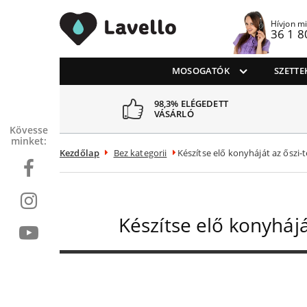
Lavello Mosogatók
Hívjon m
36 1 8
MOSOGATÓK
SZETTE
98,3% ELÉGEDETT
VÁSÁRLÓ
Kövessen
minket:
Kezdőlap
Bez kategorii
Készítse elő konyháját az őszi-t
Készítse elő konyhájá