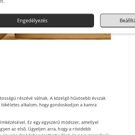
et.
Engedélyezés
Beállí
ntosságú részévé válnak. A közelgő hűvösebb évszak
t a tökéletes alkalom, hogy gondoskodjon a kamra
 címkézésével. Ez egy egyszerű módszer, amellyel
egyen az első. Ügyeljen arra, hogy a rövidebb