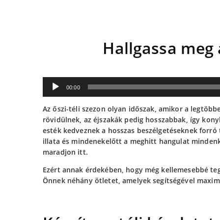
Hallgassa meg 
Audió
00:00
lejátszó
Az őszi-téli szezon olyan időszak, amikor a legtöb
rövidülnek, az éjszakák pedig hosszabbak, így kony
esték kedveznek a hosszas beszélgetéseknek forró t
illata és mindenekelőtt a meghitt hangulat minden
maradjon itt.
Ezért annak érdekében, hogy még kellemesebbé tegy
Önnek néhány ötletet, amelyek segítségével maximál