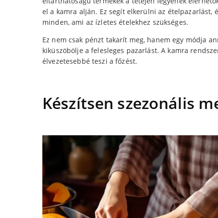
eltarthatóságú termékek a tetején legyenek elérhető
el a kamra alján. Ez segít elkerülni az ételpazarlást
minden, ami az ízletes ételekhez szükséges.
Ez nem csak pénzt takarít meg, hanem egy módja anna
kiküszöbölje a felesleges pazarlást. A kamra rendsz
élvezetesebbé teszi a főzést.
Készítsen szezonális m