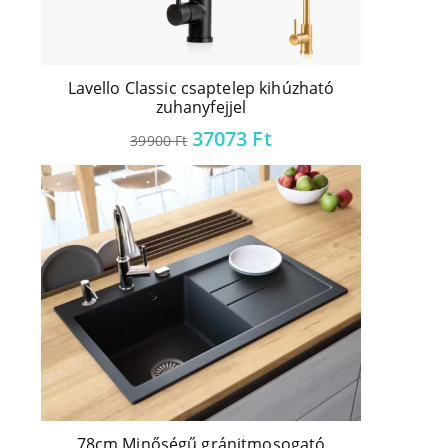
Lavello Classic csaptelep kihúzható
zuhanyfejjel
37073
Ft
39900
Ft
78cm Minőségű gránitmosogató