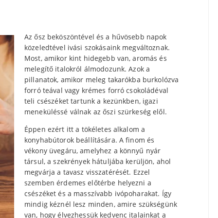
Az ősz beköszöntével és a hűvösebb napok
közeledtével ivási szokásaink megváltoznak.
Most, amikor kint hidegebb van, aromás és
melegítő italokról álmodozunk. Azok a
pillanatok, amikor meleg takarókba burkolózva
forró teával vagy krémes forró csokoládéval
teli csészéket tartunk a kezünkben, igazi
meneküléssé válnak az őszi szürkeség elől.
Éppen ezért itt a tökéletes alkalom a
konyhabútorok beállítására. A finom és
vékony üvegáru, amelyhez a könnyű nyár
társul, a szekrények hátuljába kerüljön, ahol
megvárja a tavasz visszatérését. Ezzel
szemben érdemes előtérbe helyezni a
csészéket és a masszívabb ivópoharakat. Így
mindig kéznél lesz minden, amire szükségünk
van, hogy élvezhessük kedvenc italainkat a