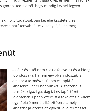
k, így mindig kézben tarthatja őket, és nem maradnak
, és gondoskodik arról, hogy mindig kéznél legyen
k, hogy tudatosabban kezelje készleteit, és
erezése hatékonyabbá teszi konyháját, és még
enüt
Az ősz és a tél nem csak a falevelek és a hideg
idő időszaka, hanem egy olyan időszak is,
amikor a természet finom és tápláló
kincsekkel lát el bennünket. A szezonális
termékek igazi gazdag ízt és tápértéket
jelentenek. Éppen ezért itt a tökéletes alkalom
egy tápláló menü elkészítésére, amely
kihasználja ezeket az egyedülálló természeti