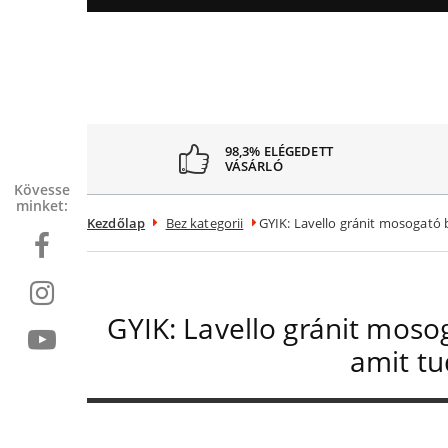
98,3% ELÉGEDETT
VÁSÁRLÓ
Kövessen
minket:
Kezdőlap
Bez kategorii
GYIK: Lavello gránit mosogató b
GYIK: Lavello gránit moso
amit tu