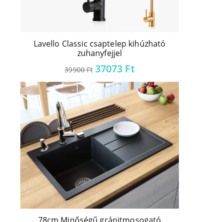
Lavello Classic csaptelep kihúzható
zuhanyfejjel
37073
Ft
39900
Ft
78cm Minőségű gránitmosogató