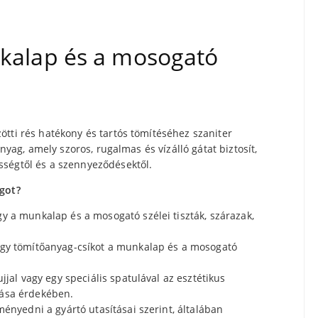
kalap és a mosogató
ötti rés hatékony és tartós tömítéséhez szaniter
anyag, amely szoros, rugalmas és vízálló gátat biztosít,
sségtől és a szennyeződésektől.
agot?
y a munkalap és a mosogató szélei tiszták, szárazak,
egy tömítőanyag-csíkot a munkalap és a mosogató
ujjal vagy egy speciális spatulával az esztétikus
tása érdekében.
ményedni a gyártó utasításai szerint, általában