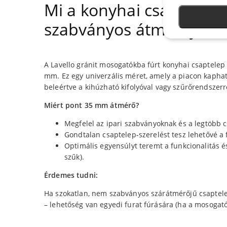
Mi a konyhai csaptelep 
szabványos átmérője?
A Lavello gránit mosogatókba fúrt konyhai csaptelep
mm. Ez egy univerzális méret, amely a piacon kaphat
beleértve a kihúzható kifolyóval vagy szűrőrendszerrel
Miért pont 35 mm átmérő?
Megfelel az ipari szabványoknak és a legtöbb 
Gondtalan csaptelep-szerelést tesz lehetővé a f
Optimális egyensúlyt teremt a funkcionalitás és
szűk).
Érdemes tudni:
Ha szokatlan, nem szabványos szárátmérőjű csaptelep
– lehetőség van egyedi furat fúrására (ha a mosogató 