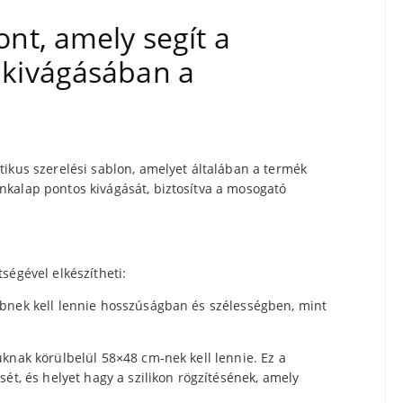
ont, amely segít a
 kivágásában a
tikus szerelési sablon, amelyet általában a termék
kalap pontos kivágását, biztosítva a mosogató
ségével elkészítheti:
bbnek kell lennie hosszúságban és szélességben, mint
knak körülbelül 58×48 cm-nek kell lennie. Ez a
ét, és helyet hagy a szilikon rögzítésének, amely