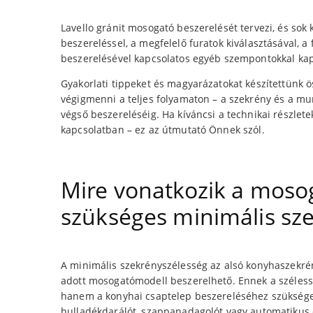
Lavello gránit mosogató beszerelését tervezi, és sok 
beszereléssel, a megfelelő furatok kiválasztásával, a
beszerelésével kapcsolatos egyéb szempontokkal kapc
Gyakorlati tippeket és magyarázatokat készítettünk
végigmenni a teljes folyamaton – a szekrény és a mun
végső beszereléséig. Ha kíváncsi a technikai részlet
kapcsolatban – ez az útmutató Önnek szól.
Mire vonatkozik a moso
szükséges minimális sze
A minimális szekrényszélesség az alsó konyhaszekré
adott mosogatómodell beszerelhető. Ennek a széless
hanem a konyhai csaptelep beszereléséhez szükséges 
hulladékdarálót, szappanadagolót vagy automatikus 