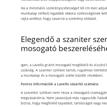
Ha a minimális szekrényszélességet 60 cm-ben adjuk m
munkalap nélkül) legalább ekkora szélességűnek kell 
rajta anélkül, hogy zavarná a szekrény oldalait.
Elegendő a szaniter szere
mosogató beszereléséh
Igen, a Lavello gránit mosogató megfelelő és vízzáró 
szükség. A szaniter szilikon tartós, rugalmas tömítés
a munkalap és a mosogató szélei közötti résekben.
Fontos információk a Lavello vásárlói számára:
A szerelési szilikon nem része a mosogató csomagjá
megvásárolnia. Nem javasoljuk más ragasztók, habok
biztos, hogy megfelelő tapadást, tartósságot vagy ne