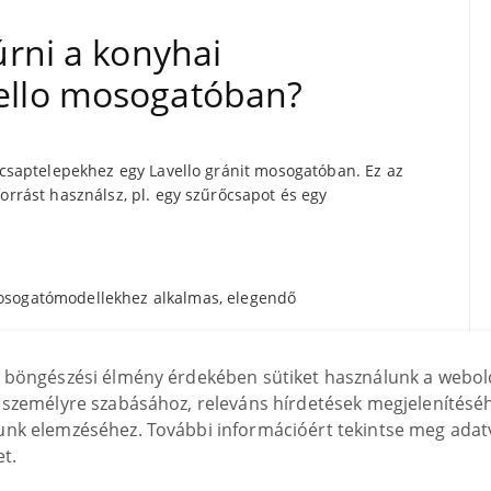
úrni a konyhai
ello mosogatóban?
i csaptelepekhez egy Lavello gránit mosogatóban. Ez az
orrást használsz, pl. egy szűrőcsapot és egy
osogatómodellekhez alkalmas, elegendő
d le a kívánt lyukelrendezést, pl. bal és jobb oldalon,
zott távolságra.
 böngészési élmény érdekében sütiket használunk a webol
yszerűen add meg a „Megjegyzések” mezőben, hogy két
személyre szabásához, releváns hírdetések megjelenítéséh
z.
nk elemzéséhez. További információért tekintse meg adat
et.