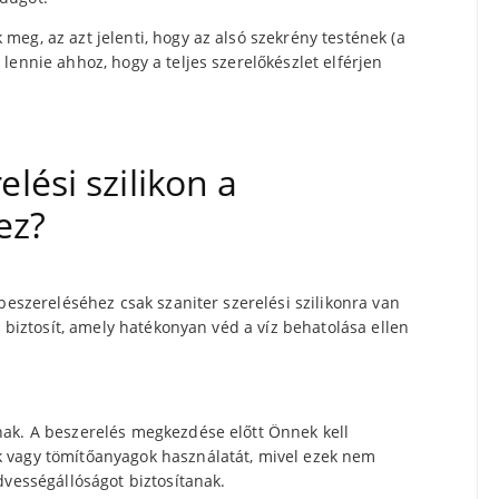
eg, az azt jelenti, hogy az alsó szekrény testének (a
lennie ahhoz, hogy a teljes szerelőkészlet elférjen
lési szilikon a
ez?
beszereléséhez csak szaniter szerelési szilikonra van
t biztosít, amely hatékonyan véd a víz behatolása ellen
nak. A beszerelés megkezdése előtt Önnek kell
 vagy tömítőanyagok használatát, mivel ezek nem
dvességállóságot biztosítanak.