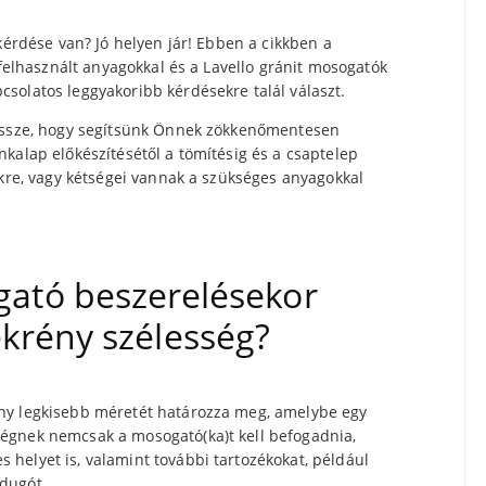
kérdése van? Jó helyen jár! Ebben a cikkben a
 felhasznált anyagokkal és a Lavello gránit mosogatók
solatos leggyakoribb kérdésekre talál választ.
 össze, hogy segítsünk Önnek zökkenőmentesen
kalap előkészítésétől a tömítésig és a csaptelep
ekre, vagy kétségei vannak a szükséges anyagokkal
gató beszerelésekor
krény szélesség?
ny legkisebb méretét határozza meg, amelybe egy
égnek nemcsak a mosogató(ka)t kell befogadnia,
helyet is, valamint további tartozékokat, például
dugót.