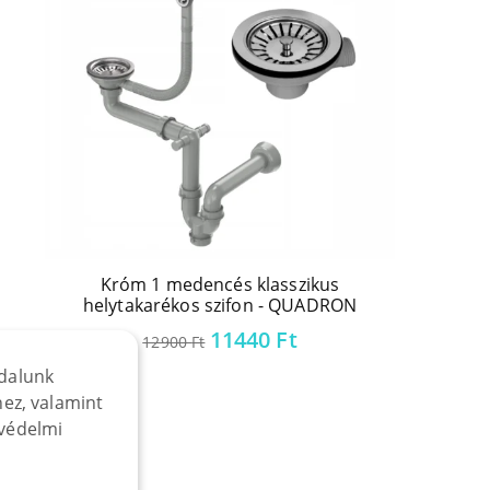
Króm 1 medencés klasszikus
helytakarékos szifon - QUADRON
Original
Current
11440
Ft
12900
Ft
price
price
dalunk
was:
is:
ez, valamint
12900 Ft.
11440 Ft.
védelmi