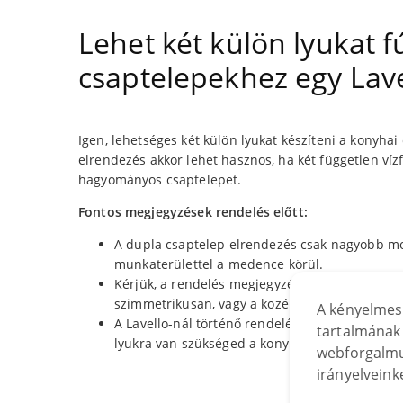
Lehet két külön lyukat f
csaptelepekhez egy Lav
Igen, lehetséges két külön lyukat készíteni a konyha
elrendezés akkor lehet hasznos, ha két független vízf
hagyományos csaptelepet.
Fontos megjegyzések rendelés előtt:
A dupla csaptelep elrendezés csak nagyobb m
munkaterülettel a medence körül.
Kérjük, a rendelés megjegyzéseiben világosan ír
szimmetrikusan, vagy a középponttól meghatáro
A kényelmes
A Lavello-nál történő rendelés leadásakor eg
tartalmának 
lyukra van szükséged a konyhai csaptelepekhe
webforgalmu
irányelveink