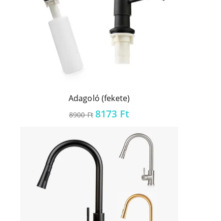
Adagoló (fekete)
Original
Current
8173
Ft
8900
Ft
price
price
was:
is:
8900 Ft.
8173 Ft.