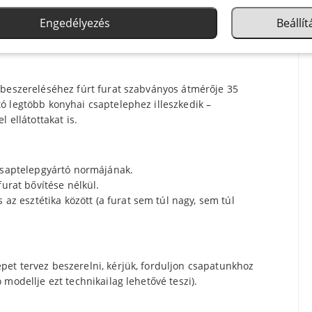
beszereléséhez fúrt furat
Engedélyezés
Beállí
 beszereléséhez fúrt furat szabványos átmérője 35
ó legtöbb konyhai csaptelephez illeszkedik –
 ellátottakat is.
csaptelepgyártó normájának.
urat bővítése nélkül.
 az esztétika között (a furat sem túl nagy, sem túl
et tervez beszerelni, kérjük, forduljon csapatunkhoz
modellje ezt technikailag lehetővé teszi).