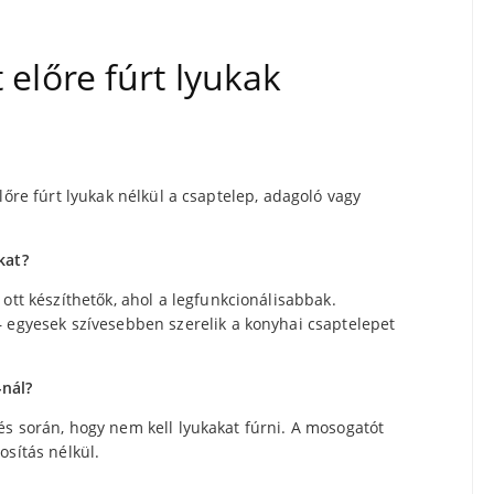
előre fúrt lyukak
lőre fúrt lyukak nélkül a csaptelep, adagoló vagy
kat?
ott készíthetők, ahol a legfunkcionálisabbak.
 egyesek szívesebben szerelik a konyhai csaptelepet
-nál?
és során, hogy nem kell lyukakat fúrni. A mosogatót
osítás nélkül.