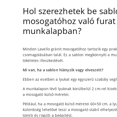
Hol szerezhetek be sabl
mosogatóhoz való furat
munkalapban?
Minden Lavello gránit mosogatóhoz tartozik egy prak
csomagolásában talál. Ez a sablon megkönnyíti a mun
tökéletes illeszkedését.
Mi van, ha a sablon hiányzik vagy elveszett?
Ebben az esetben a lyukat egy egyszerű szabály segít
A munkalapon lévő lyuknak körülbelül 2 cm-rel kise
a mosogató külső méretei.
Például, ha a mosogató külső méretei 60×50 cm, a lyu
különbség lehetővé teszi a mosogató stabil elhelyezés
tömíti és rögzíti a beépítést.