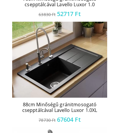
csepptálcával Lavello Luxor 1.0
52717
Ft
63830
Ft
88cm Minőségű gránitmosogató
csepptálcával Lavello Luxor 1.0XL
67604
Ft
78730
Ft