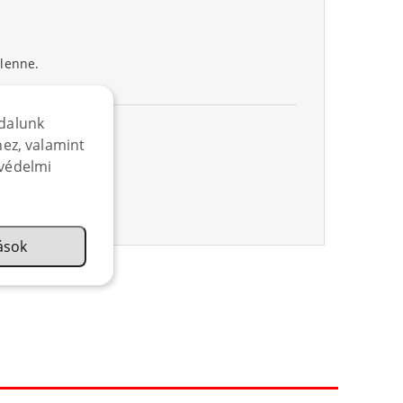
 lenne.
dalunk
ez, valamint
védelmi
s beszereljem.
tások