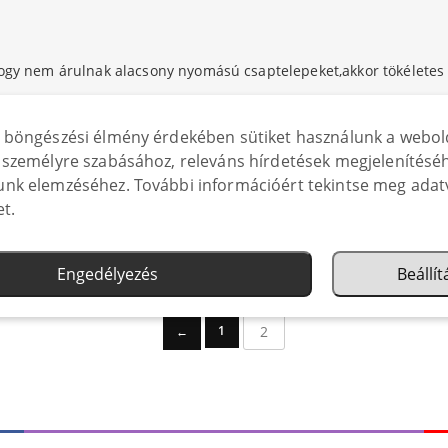
hogy nem árulnak alacsony nyomású csaptelepeket,akkor tökéletes
 böngészési élmény érdekében sütiket használunk a webol
személyre szabásához, releváns hírdetések megjelenítéséh
nk elemzéséhez. További információért tekintse meg adat
et.
ig a dobozban van. Alig várom,hogy megvegyem a munkapultom é
Engedélyezés
Beállí
2
1
←