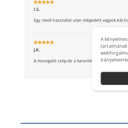
I.S.
Oceniony
5
na 5.
Egy rövid használat után elégedett vagyok.Kár,
A kényelmes
tartalmának 
J.K.
Oceniony
webforgalmu
5
na 5.
irányelveink
A mosogató szép,de a karantén miatt még mind