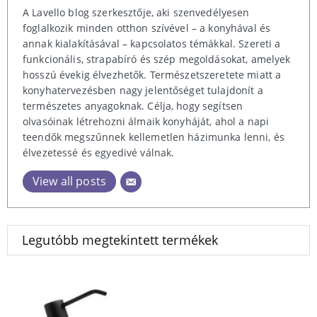
A Lavello blog szerkesztője, aki szenvedélyesen
foglalkozik minden otthon szívével – a konyhával és
annak kialakításával – kapcsolatos témákkal. Szereti a
funkcionális, strapabíró és szép megoldásokat, amelyek
hosszú évekig élvezhetők. Természetszeretete miatt a
konyhatervezésben nagy jelentőséget tulajdonít a
természetes anyagoknak. Célja, hogy segítsen
olvasóinak létrehozni álmaik konyháját, ahol a napi
teendők megszűnnek kellemetlen házimunka lenni, és
élvezetessé és egyedivé válnak.
View all posts
Legutóbb megtekintett termékek