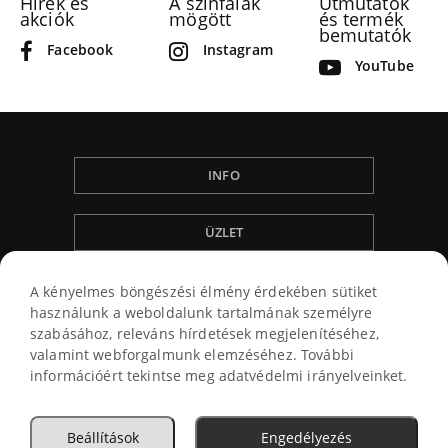
Hírek és
A szinfalak
Útmutatók
akciók
mögött
és termék
bemutatók
Facebook
Instagram
YouTube
INFO
ÜZLET
ÁLTALÁNOS SZERZÖDÉSI FELTÉTELEK
A kényelmes böngészési élmény érdekében sütiket
használunk a weboldalunk tartalmának személyre
szabásához, releváns hírdetések megjelenítéséhez,
valamint webforgalmunk elemzéséhez. További
információért tekintse meg adatvédelmi irányelveinket.
© 2026
Beállítások
Engedélyezés