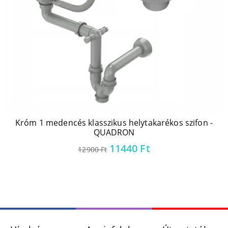
Króm 1 medencés klasszikus helytakarékos szifon -
QUADRON
Original
Current
11440
Ft
12900
Ft
price
price
was:
is:
12900 Ft.
11440 Ft.