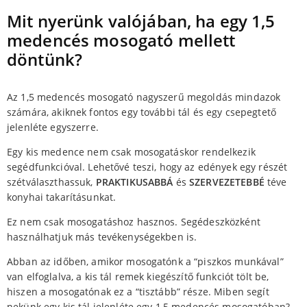
Mit nyerünk valójában, ha egy 1,5
medencés mosogató mellett
döntünk?
Az 1,5 medencés mosogató nagyszerű megoldás mindazok
számára, akiknek fontos egy további tál és egy csepegtető
jelenléte egyszerre.
Egy kis medence nem csak mosogatáskor rendelkezik
segédfunkcióval. Lehetővé teszi, hogy az edények egy részét
szétválaszthassuk,
PRAKTIKUSABBÁ
és
SZERVEZETEBBÉ
téve
konyhai takarításunkat.
Ez nem csak mosogatáshoz hasznos. Segédeszközként
használhatjuk más tevékenységekben is.
Abban az időben, amikor mosogatónk a “piszkos munkával”
van elfoglalva, a kis tál remek kiegészítő funkciót tölt be,
hiszen a mosogatónak ez a “tisztább” része. Miben segít
nekünk egy kis tál jelenléte egy 1,5 medencés mosogatóban?