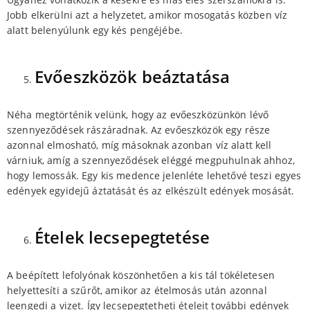
Jobb elkerülni azt a helyzetet, amikor mosogatás közben víz
alatt belenyúlunk egy kés pengéjébe.
Evőeszközök beáztatása
Néha megtörténik velünk, hogy az evőeszközünkön lévő
szennyeződések rászáradnak. Az evőeszközök egy része
azonnal elmosható, míg másoknak azonban víz alatt kell
várniuk, amíg a szennyeződések eléggé megpuhulnak ahhoz,
hogy lemossák. Egy kis medence jelenléte lehetővé teszi egyes
edények egyidejű áztatását és az elkészült edények mosását.
Ételek lecsepegtetése
A beépített lefolyónak köszönhetően a kis tál tökéletesen
helyettesíti a szűrőt, amikor az ételmosás után azonnal
leengedi a vizet. Így lecsepegtetheti ételeit további edények