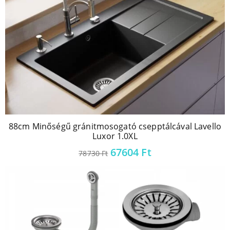
88cm Minőségű gránitmosogató csepptálcával Lavello
Luxor 1.0XL
67604
Ft
78730
Ft