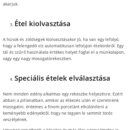
akarjuk.
Étel kiolvasztása
A húsok és zöldségek kiolvasztásakor jó, ha van egy lefolyó,
hogy a felengedő víz automatikusan lefolyjon ételeinkről. Egy
tál és szűrő használata értékes helyet foglal el a munkalapon,
vagy egy nagy mosogatórekeszben.
Speciális ételek elválasztása
Nem minden edény alkalmas egy rekeszbe helyezésre. Ezért
abban a pillanatban, amikor az étkezés után el szeretnénk
mosogatni, érdemes a finom porcelánt elkülöníteni a
keményebb edényektől, hogy ne tegyen ki semmit törés
veszélyének.
Ugyanez vonatkozik a késekre és más éles szerszámokra is.