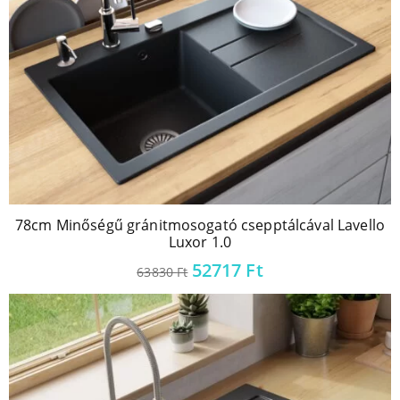
78cm Minőségű gránitmosogató csepptálcával Lavello
Luxor 1.0
52717
Ft
63830
Ft