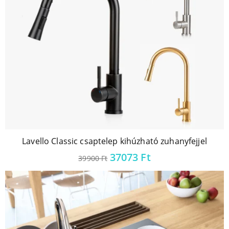
Lavello Classic csaptelep kihúzható zuhanyfejjel
37073
Ft
39900
Ft