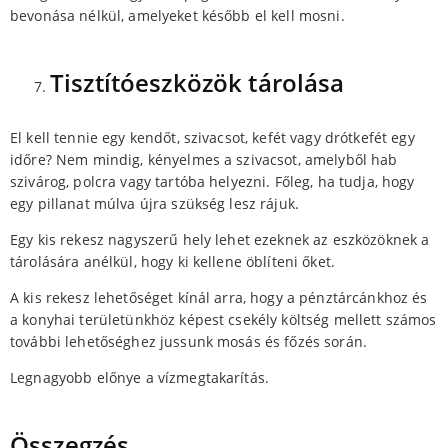
bevonása nélkül, amelyeket később el kell mosni.
Tisztítóeszközök tárolása
El kell tennie egy kendőt, szivacsot, kefét vagy drótkefét egy
időre? Nem mindig, kényelmes a szivacsot, amelyből hab
szivárog, polcra vagy tartóba helyezni. Főleg, ha tudja, hogy
egy pillanat múlva újra szükség lesz rájuk.
Egy kis rekesz nagyszerű hely lehet ezeknek az eszközöknek a
tárolására anélkül, hogy ki kellene öblíteni őket.
A kis rekesz lehetőséget kínál arra, hogy a pénztárcánkhoz és
a konyhai területünkhöz képest csekély költség mellett számos
további lehetőséghez jussunk mosás és főzés során.
Legnagyobb előnye a vízmegtakarítás.
Összegzés